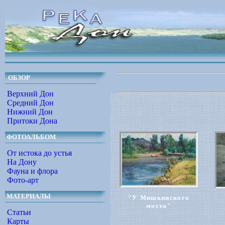
ОБЗОР
Верхний Дон
Средний Дон
Нижний Дон
Притоки Дона
ФОТОАЛЬБОМ
От истока до устья
На Дону
Фауна и флора
Фото-арт
МАТЕРИАЛЫ
"У Мишкинского
моста"
Статьи
Карты