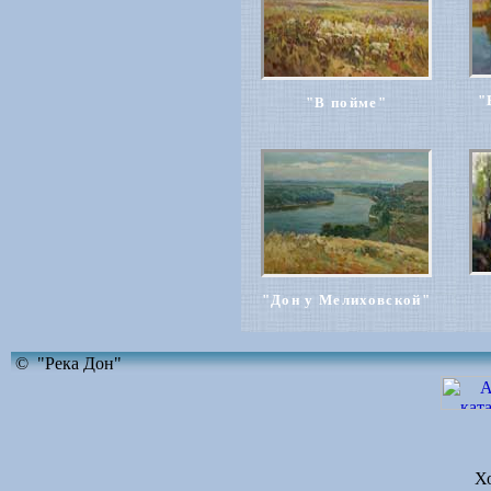
"
"В пойме"
"Дон у Мелиховской"
© "Река Дон"
Х