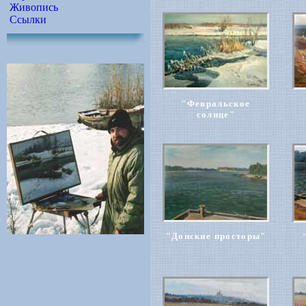
Живопись
Ссылки
"Февральское
солнце"
"Донские просторы"