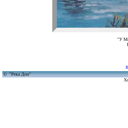
"У М
в
© "Река Дон"
Х