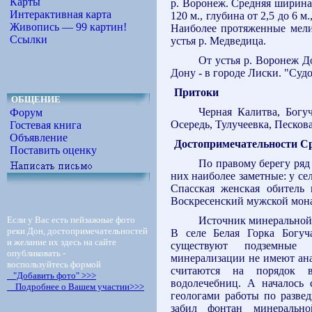
Карты
р. Воронеж. Средняя ширина 
Интерактивная карта
120 м., глубина от 2,5 до 6 м
Живопись — 99 картин!
Наиболее протяженные мели 
Ссылки
устья р. Медведица.
От устья р. Воронеж Д
Дону - в городе Лиски. "Су
Притоки
ОБЩЕНИЕ
Черная Калитва, Богуч
Форум
Осередь, Тулучеевка, Песков
Гостевая книга
Объявление
Достопримечательности Ср
Поставить оценку
По правому берегу ря
них наиболее заметные: у се
Спасская женская обитель 
Воскресенский мужской мон
Если у Вас есть пейзажные фото
Источник минерально
реки Дон, достопримечательностей
В селе Белая Горка Богуч
и желание их здесь на сайте
существуют подземные
опубликовать -
минерализации не имеют ана
воспользуйтесь формой
считаются на порядок 
"Добавить фото" >>>
водолечебниц. А началось 
Подробнее о Вашем участии>>>
геологами работы по разве
забил фонтан минеральн