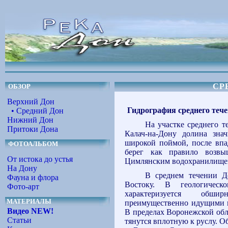
СР
ОБЗОР
Верхний Дон
Гидрография среднего теч
• Средний Дон
Нижний Дон
На участке среднего т
Притоки Дона
Калач-на-Дону долина знач
широкой поймой, после впа
ФОТОАЛЬБОМ
берег как правило возвыш
От истока до устья
Цимлянским водохранилище
На Дону
В среднем течении Д
Фауна и флора
Востоку. В геологическ
Фото-арт
характеризуется обш
МАТЕРИАЛЫ
преимущественно идущими вд
Видео NEW!
В пределах Воронежской обл
Статьи
тянутся вплотную к руслу. О