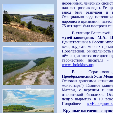
необычных, лечебных свойст
налажен розлив воды. Ее пр
завод был разрушен и в
Официально вода источника 
народного признания, извест
75 лет здесь был построен сан
В станице Вешенской, 
музей-заповедник М.А. 
Единственный в России музе
>>>
века, лауреата многих преми
Нобелевской. Уникальность м
нём сохраняются все достоп
творчеством писателя -
www.sholokhov.org
В г. Серафимович
Преображенский Усть-Мед
Основан донскими казаками
монастырь”). Главное здани
>>>
Матери, с верхним и ни
итальянской базилики. Ос
пещер вырытых в 19 веке
Подробнее —
в «Народном к
Крупные населенные пунк