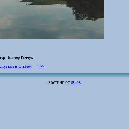
тор - Виктор Римчук
рнуться в альбом
>>>
Хостинг от
uCoz