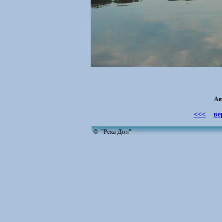
Ав
<<<
ве
© "Река Дон"